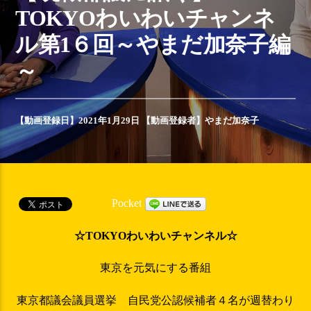
TOKYOわいわいチャンネ
ル第1６回～やまだ加奈子編
～
【動画登録日】2021年1月29日 【動画登録者】
やまだ加奈子
Pocket
☆TOKYOわいわいチャンネル☆
東京を元気にする番組
東京都議会議員選挙 自民党公認候補者４名が週替わり