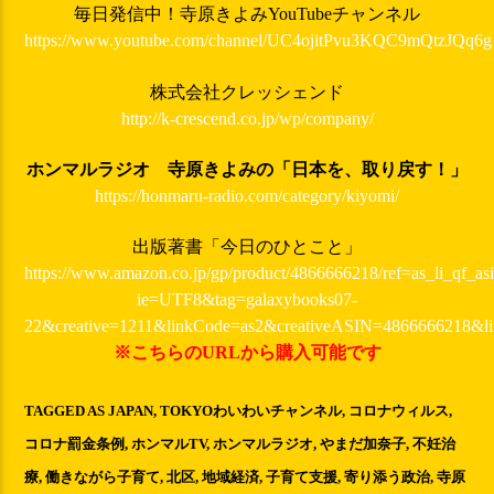
毎日発信中！寺原きよみYouTubeチャンネル
https://www.youtube.com/channel/UC4ojitPvu3KQC9mQtzJQq6g
株式会社クレッシェンド
http://k-crescend.co.jp/wp/company/
ホンマルラジオ 寺原きよみの「日本を、取り戻す！」
https://honmaru-radio.com/category/kiyomi/
出版著書「今日のひとこと」
https://www.amazon.co.jp/gp/product/4866666218/ref=as_li_qf_asi
ie=UTF8&tag=galaxybooks07-
22&creative=1211&linkCode=as2&creativeASIN=4866666218&l
※こちらのURLから購入可能です
TAGGED AS
JAPAN
,
TOKYOわいわいチャンネル
,
コロナウィルス
,
コロナ罰金条例
,
ホンマルTV
,
ホンマルラジオ
,
やまだ加奈子
,
不妊治
療
,
働きながら子育て
,
北区
,
地域経済
,
子育て支援
,
寄り添う政治
,
寺原