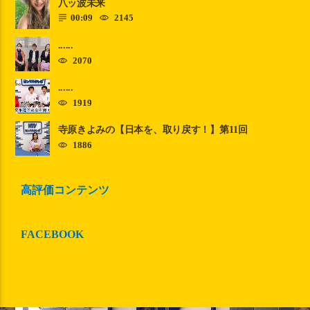
八ッ波未来
00:09
2145
......
2070
......
1919
寺原きよみの【日本を、取り戻す！】第11回
1886
政治
☆TOKYOわいわいチャンネル☆第15
高評価コンテンツ
回〜松田やすまさ〜【緊急事態宣言】
国・都・区を繋いで一貫性のある政治を
FACEBOOK
実現したい【前都議が実情を語る】