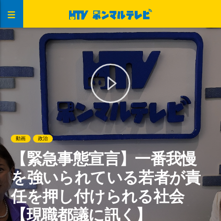
動画
政治
【緊急事態宣言】一番我慢
を強いられている若者が責
任を押し付けられる社会
【現職都議に訊く】