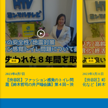
動画
動画
2023年4月7日
2023年3月31日
【渋谷区】ファッション感覚のトイレ問
【渋谷区】町
題【鈴木哲司の井戸端会議】第４回～渋
化など【鈴木
谷を取り戻す～
～渋谷を取り