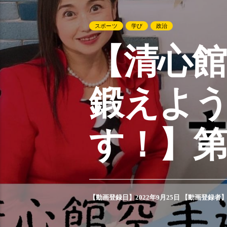
スポーツ
学び
政治
【清心館
鍛えよ
す！】第
【動画登録日】2022年9月25日 【動画登録者