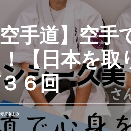
空手道】空手
う！【日本を取
３６回
】
寺原きよみ