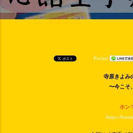
Pocket
寺原きよみ
〜今こそ
ホン
https://hon