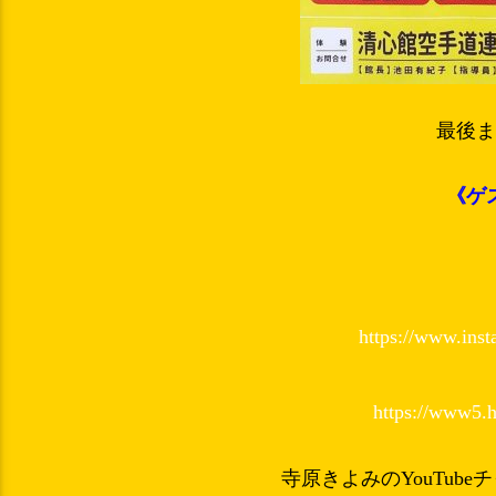
最後
《ゲ
https://www.inst
https://www5.h
寺原きよみのYouTub