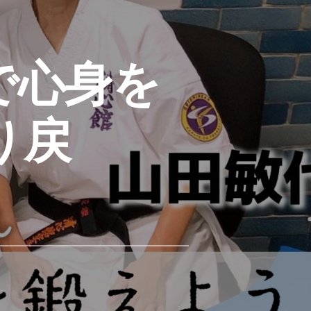
で心身を
り戻