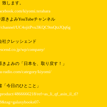
致します。
acebook.com/kiyomi.terahara
原きよみYouTubeチャンネル
om/channel/UC4ojitPvu3KQC9mQtzJQq6g
会社クレッシェンド
rescend.co.jp/wp/company/
原きよみの「日本を、取り戻す！」
ru-radio.com/category/kiyomi/
書「今日のひとこと」
product/4866666218/ref=as_li_qf_asin_il_tl?
8&tag=galaxybooks07-