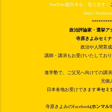
YouTube版日本を、取り戻す！
https://honmaru
********
政治評論家・選挙ア
寺原きよみ
セミ
政治や人間育
講師・講演もお受けいたしてお
進学塾で、ご父兄へ向けての講
兄個
日本各地お受けできます
※セミ
寺原きよみのFacebook
(ホンマル