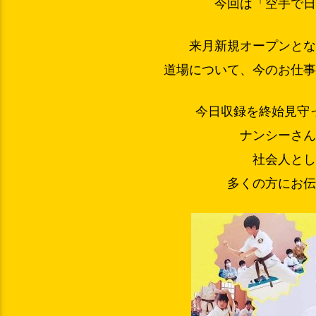
今回は「空手で
来月新規オープンと
道場について、今のお仕
今日収録を終始見守
ナンシーさ
社会人と
多くの方にお