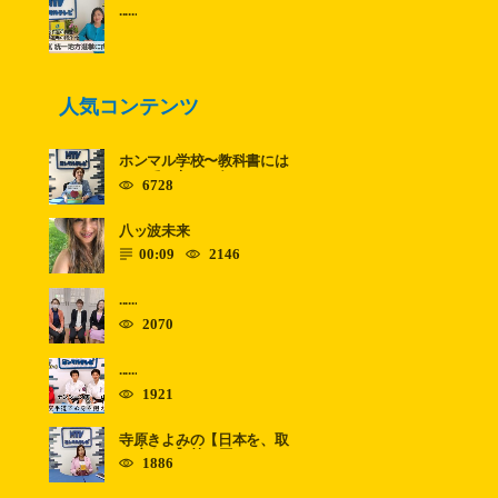
......
人気コンテンツ
ホンマル学校〜教科書には
のっていないこと〜 ......
6728
八ッ波未来
00:09
2146
......
2070
......
1921
寺原きよみの【日本を、取
り戻す！】第11回
1886