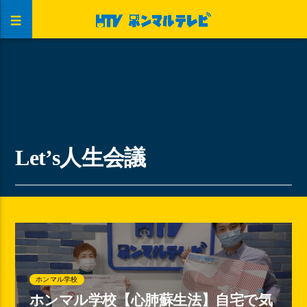
Let’s人生会議
ホンマル学校
ホンマル学校【心肺蘇生法】自宅で気