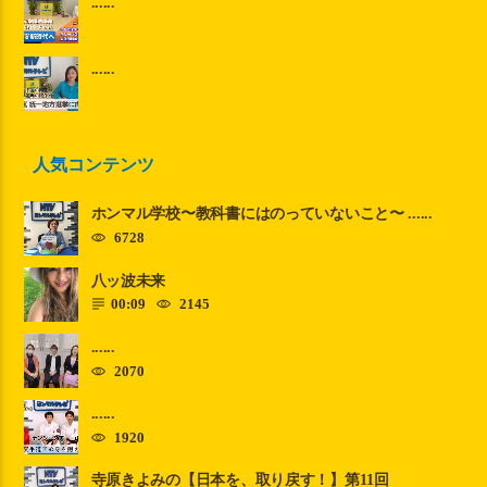
......
......
人気コンテンツ
ホンマル学校〜教科書にはのっていないこと〜 ......
6728
八ッ波未来
00:09
2145
......
2070
......
1920
寺原きよみの【日本を、取り戻す！】第11回