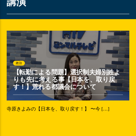
講演
政治
【転勤による問題】選択制夫婦別姓よ
りも先に考える事【日本を、取り戻
す！】荒れる都議会について
寺原きよみの【日本を、取り戻す！】 〜今 […]