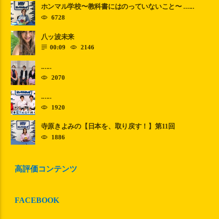
ホンマル学校〜教科書にはのっていないこと〜 ......
6728
八ッ波未来
00:09
2146
......
2070
......
1920
寺原きよみの【日本を、取り戻す！】第11回
1886
高評価コンテンツ
FACEBOOK