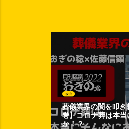
政治
葬儀業界の闇を叩き
巻】コロナ葬は本当
か！？