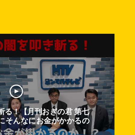
斬る！【月刊おぎの君 第七
にそんなにお金がかかるの