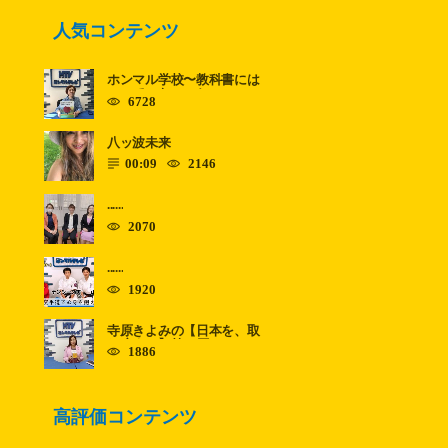
人気コンテンツ
ホンマル学校〜教科書には
のっていないこと〜 ......
6728
八ッ波未来
00:09
2146
......
2070
......
1920
寺原きよみの【日本を、取
り戻す！】第11回
1886
高評価コンテンツ