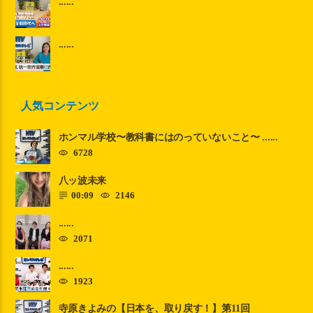
......
......
人気コンテンツ
ホンマル学校〜教科書にはのっていないこと〜 ......
6728
八ッ波未来
00:09
2146
......
2071
......
1923
寺原きよみの【日本を、取り戻す！】第11回