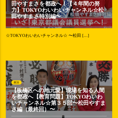
田やすまさを都政へ！【４年間の努
力】TOKYOわいわいチャンネル☆松
田やすまさ特別編〜
☆TOKYOわいわいチャンネル☆ 〜松田 […]
政治
【板橋区への地元愛】現場を知る人間
を都政へ【教育問題】TOKYOわいわ
いチャンネル☆第３５回〜松田やすま
さ編（最終回）〜