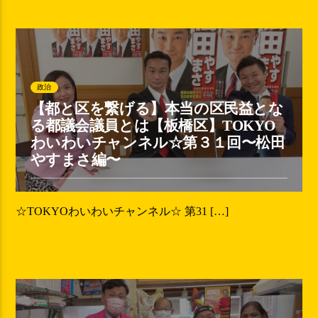
政治
【都と区を繋げる】本当の区民益とな
る都議会議員とは【板橋区】TOKYO
わいわいチャンネル☆第３１回〜松田
やすまさ編〜
☆TOKYOわいわいチャンネル☆ 第31 […]