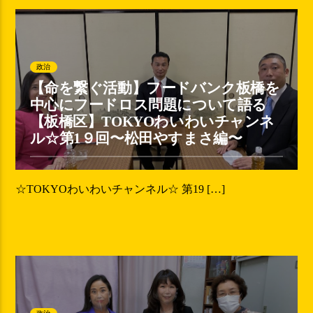
政治
【命を繋ぐ活動】フードバンク板橋を
中心にフードロス問題について語る
【板橋区】TOKYOわいわいチャンネ
ル☆第1９回〜松田やすまさ編〜
☆TOKYOわいわいチャンネル☆ 第19 […]