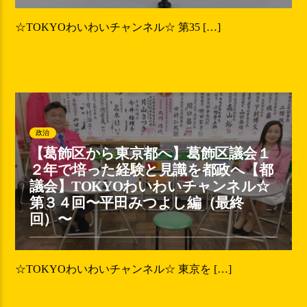
☆TOKYOわいわいチャンネル☆ 第35 […]
政治
【葛飾区から東京都へ】葛飾区議会１
２年で培った経験と見識を都政へ【都
議会】TOKYOわいわいチャンネル☆
第３４回〜平田みつよし編（最終
回）〜
☆TOKYOわいわいチャンネル☆ 東京を […]