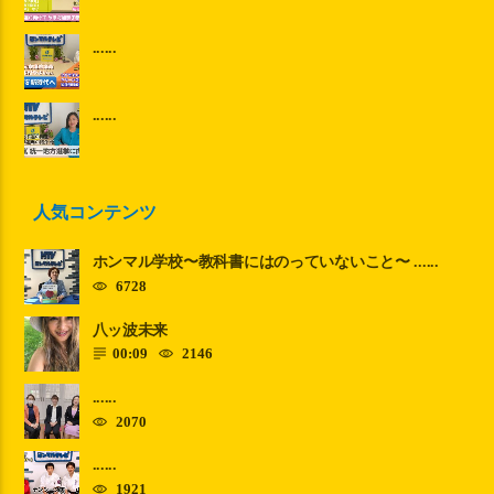
......
......
人気コンテンツ
ホンマル学校〜教科書にはのっていないこと〜 ......
6728
八ッ波未来
00:09
2146
......
2070
......
1921