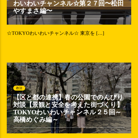
わいわいチャンネル☆第２７回〜松田
やすまさ編〜
☆TOKYOわいわいチャンネル☆ 東京を […]
政治
【区と都の連携】春の公園でのんびり
対談【景観と安全を考えた街づくり】
TOKYOわいわいチャンネル２５回～
高橋めぐみ編～