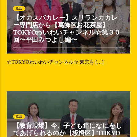
政治
【オカスバカレー】スリランカカレ
ー専門店から【葛飾区お花茶屋】
TOKYOわいわいチャンネル☆第３０
回〜平田みつよし編〜
☆TOKYOわいわいチャンネル☆ 東京を […]
政治
【教育現場】今、子ども達になにをし
てあげられるのか【板橋区】TOKYO