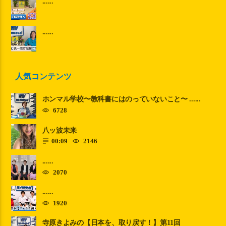
......
......
人気コンテンツ
ホンマル学校〜教科書にはのっていないこと〜 ......
6728
八ッ波未来
00:09
2146
......
2070
......
1920
寺原きよみの【日本を、取り戻す！】第11回