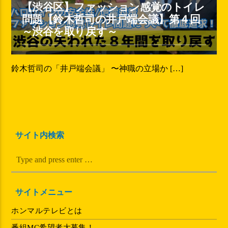
【渋谷区】ファッション感覚のトイレ
問題【鈴木哲司の井戸端会議】第４回
～渋谷を取り戻す～
鈴木哲司の「井戸端会議」 〜神職の立場か […]
サイト内検索
サイトメニュー
ホンマルテレビとは
番組MC希望者大募集！