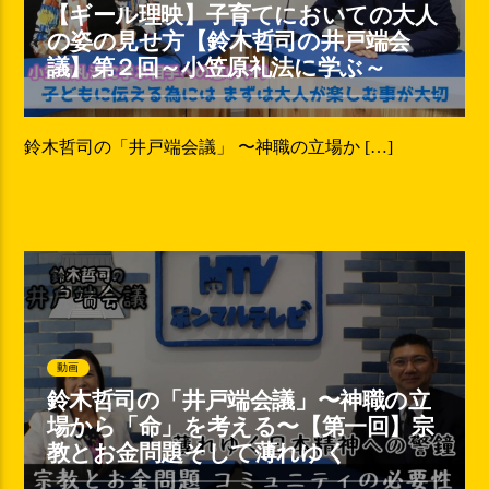
【ギール理映】子育てにおいての大人
の姿の見せ方【鈴木哲司の井戸端会
議】第２回～小笠原礼法に学ぶ～
鈴木哲司の「井戸端会議」 〜神職の立場か […]
動画
鈴木哲司の「井戸端会議」〜神職の立
場から「命」を考える〜【第一回】宗
教とお金問題そして薄れゆく