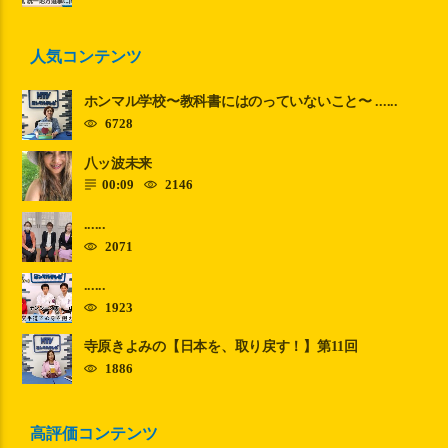
人気コンテンツ
ホンマル学校〜教科書にはのっていないこと〜 ......
6728
八ッ波未来
00:09
2146
......
2071
......
1923
寺原きよみの【日本を、取り戻す！】第11回
1886
高評価コンテンツ