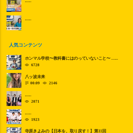
......
......
人気コンテンツ
ホンマル学校〜教科書にはのっていないこと〜 ......
6728
八ッ波未来
00:09
2146
......
2071
......
1923
寺原きよみの【日本を、取り戻す！】第11回