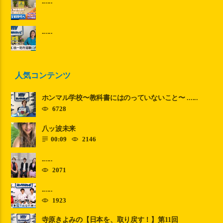
......
......
人気コンテンツ
ホンマル学校〜教科書にはのっていないこと〜 ......
6728
八ッ波未来
00:09
2146
......
2071
......
1923
寺原きよみの【日本を、取り戻す！】第11回