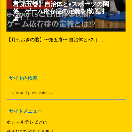
君 第五巻】自治体とeスポーツの関
係、ゲーム依存症の定義を徹底討
論！！
【月刊おぎの君】〜第五巻〜 自治体とeス […]
サイト内検索
サイトメニュー
ホンマルテレビとは
番組MC希望者大募集！