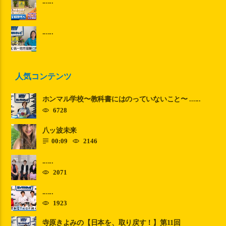
......
......
人気コンテンツ
ホンマル学校〜教科書にはのっていないこと〜 ......
6728
八ッ波未来
00:09
2146
......
2071
......
1923
寺原きよみの【日本を、取り戻す！】第11回