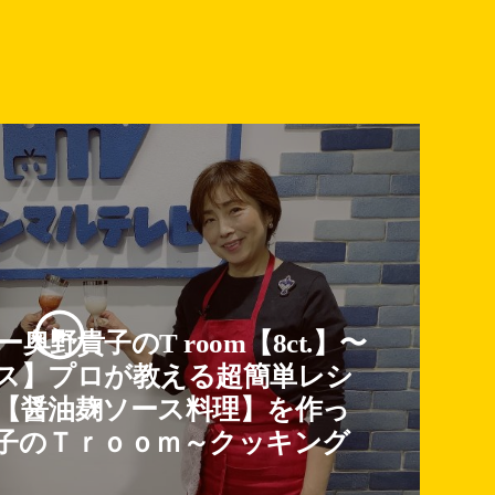
野貴子のT room【8ct.】〜
ス】プロが教える超簡単レシ
【醤油麹ソース料理】を作っ
子のＴｒｏｏｍ～クッキング