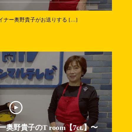
ナー奥野貴子がお送りする […]
野貴子のT room【7ct.】〜