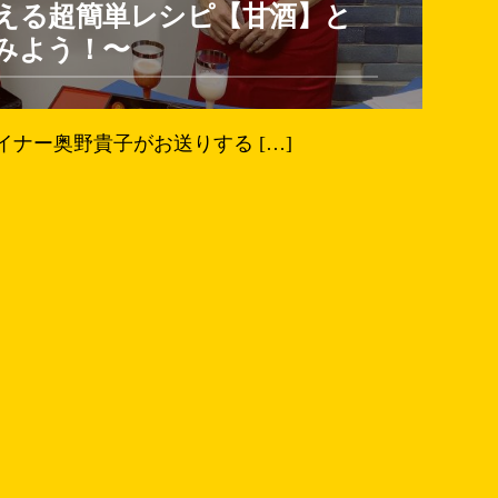
える超簡単レシピ【甘酒】と
みよう！〜
ナー奥野貴子がお送りする […]