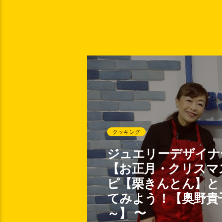
クッキング
ジュエリーデザイナー奥
【お正月・クリスマ
ピ【栗きんとん】と
てみよう！【奥野貴
～】 〜