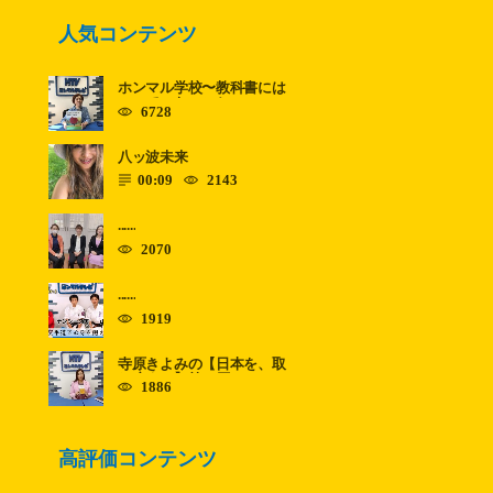
人気コンテンツ
ホンマル学校〜教科書には
のっていないこと〜 ......
6728
八ッ波未来
00:09
2143
......
2070
......
1919
寺原きよみの【日本を、取
り戻す！】第11回
1886
高評価コンテンツ