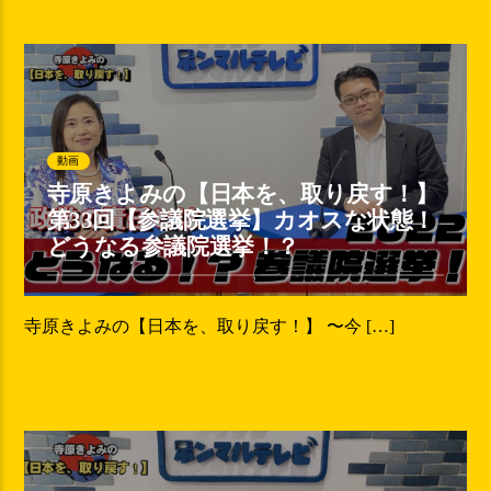
動画
寺原きよみの【日本を、取り戻す！】
第33回【参議院選挙】カオスな状態！
どうなる参議院選挙！？
寺原きよみの【日本を、取り戻す！】 〜今 […]