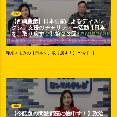
学び
【西嶋豊彦】日本画家によるディスレ
クシア支援のチャリティー活動【日本
を、取り戻す！】第２３回
寺原きよみの【日本を、取り戻す！】 〜今 […]
政治
【今話題の問題都議に物申す！】政治