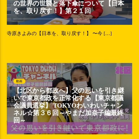
の世界の世襲と落下傘について【日本
を、取り戻す！】第２１回
寺原きよみの【日本を、取り戻す！】 〜今 […]
動画
【北区から都政へ】父の思いを引き継
いで東京都政を正常化する【東京都議
会議員選挙】 TOKYOわいわいチャン
ネル☆第３６回～やまだ加奈子編最終
回～