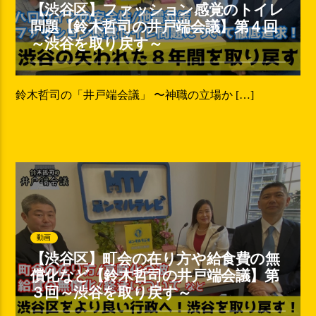
【渋谷区】ファッション感覚のトイレ
問題【鈴木哲司の井戸端会議】第４回
～渋谷を取り戻す～
鈴木哲司の「井戸端会議」 〜神職の立場か […]
動画
【渋谷区】町会の在り方や給食費の無
償化など【鈴木哲司の井戸端会議】第
３回～渋谷を取り戻す～