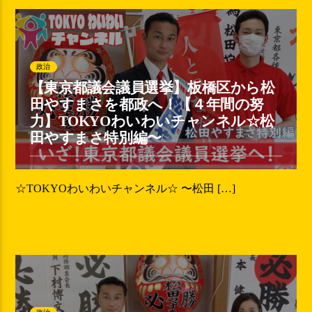
政治
【東京都議会議員選挙】板橋区から松
田やすまさを都政へ！【４年間の努
力】TOKYOわいわいチャンネル☆松
田やすまさ特別編〜
☆TOKYOわいわいチャンネル☆ 〜松田 […]