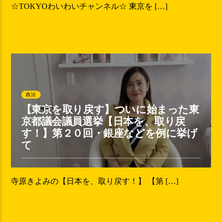
☆TOKYOわいわいチャンネル☆ 東京を […]
政治
【東京を取り戻す】ついに始まった東
京都議会議員選挙【日本を、取り戻
す！】第２０回・銀座などを例に挙げ
て
寺原きよみの【日本を、取り戻す！】 【第 […]