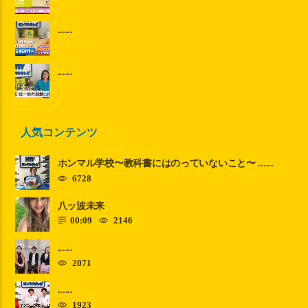
......
......
人気コンテンツ
ホンマル学校〜教科書にはのっていないこと〜 ......
6728
八ッ波未来
00:09
2146
......
2071
......
1923