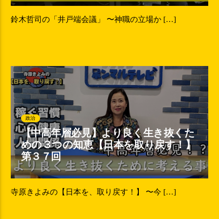
鈴木哲司の「井戸端会議」 〜神職の立場か […]
政治
【中高年層必見】より良く生き抜くた
めの３つの知恵【日本を取り戻す！】
第３７回
寺原きよみの【日本を、取り戻す！】 〜今 […]