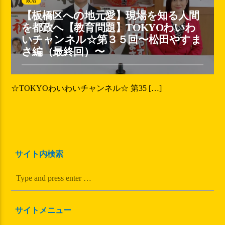
政治
【板橋区への地元愛】現場を知る人間
を都政へ【教育問題】TOKYOわいわ
いチャンネル☆第３５回〜松田やすま
さ編（最終回）〜
☆TOKYOわいわいチャンネル☆ 第35 […]
サイト内検索
サイトメニュー