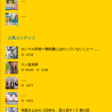
......
......
人気コンテンツ
ホンマル学校〜教科書にはのっていないこと〜 ......
6728
八ッ波未来
00:09
2146
......
2071
......
1922
寺原きよみの【日本を、取り戻す！】第11回