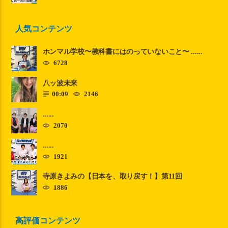
人気コンテンツ
ホンマル学校〜教科書にはのっていないこと〜 ......
6728
八ッ波未来
00:09
2146
......
2070
......
1921
寺原きよみの【日本を、取り戻す！】第11回
1886
高評価コンテンツ