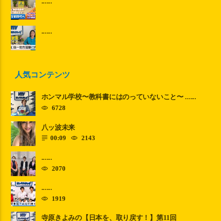
......
......
人気コンテンツ
ホンマル学校〜教科書にはのっていないこと〜 ......
6728
八ッ波未来
00:09
2143
......
2070
......
1919
寺原きよみの【日本を、取り戻す！】第11回