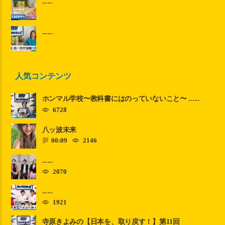
......
......
人気コンテンツ
ホンマル学校〜教科書にはのっていないこと〜 ......
6728
八ッ波未来
00:09
2146
......
2070
......
1921
寺原きよみの【日本を、取り戻す！】第11回