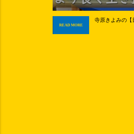
寺原きよみの【日
READ MORE