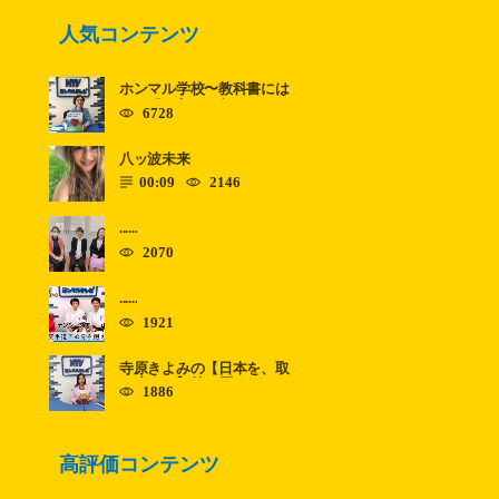
人気コンテンツ
ホンマル学校〜教科書には
のっていないこと〜 ......
6728
八ッ波未来
00:09
2146
......
2070
......
1921
寺原きよみの【日本を、取
り戻す！】第11回
1886
高評価コンテンツ