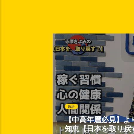
政治
【中高年層必見】よ
知恵【日本を取り戻