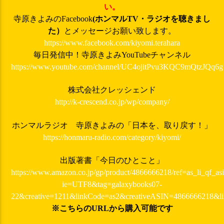
い。
寺原きよみのFacebook
(ホンマルTV・ラジオを聴きまし
た）
とメッセージお願い致します。
https://www.facebook.com/kiyomi.terahara
毎日発信中！寺原きよみYouTubeチャンネル
https://www.youtube.com/channel/UC4ojitPvu3KQC9mQtzJQq6g
株式会社クレッシェンド
http://k-crescend.co.jp/wp/company/
ホンマルラジオ 寺原きよみの「日本を、取り戻す！」
https://honmaru-radio.com/category/kiyomi/
出版著書「今日のひとこと」
https://www.amazon.co.jp/gp/product/4866666218/ref=as_li_qf_asi
ie=UTF8&tag=galaxybooks07-
22&creative=1211&linkCode=as2&creativeASIN=4866666218&l
※こちらのURLから購入可能です