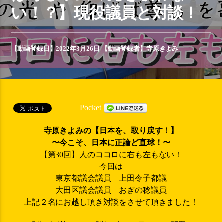
い！？】現役議員と対談！
【動画登録日】2022年3月26日 【動画登録者】
寺原きよみ
Pocket
寺原きよみの【日本を、取り戻す！】
〜今こそ、日本に正論ど直球！〜
【第30回】人のココロに右も左もない！
今回は
東京都議会議員 上田令子都議
大田区議会議員 おぎの稔議員
上記２名にお越し頂き対談をさせて頂きました！