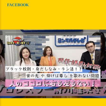
FACEBOOK
【府川唯未】元女子プロレスラーをゲス
トに沢山話します【日本を、取り戻
す！】第２９回～逗子プロレス祭り3/12
～