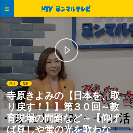
政治
教育
寺原きよみの【日本を、取
り戻す！】】第３０回～教
育現場の問題など～【仰げ
ば尊しや蛍の光を歌わな