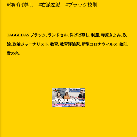
#仰げば尊し
#右派左派 #ブラック校則
TAGGED AS
ブラック
,
ランドセル
,
仰げば尊し
,
制服
,
寺原きよみ
,
政
治
,
政治ジャーナリスト
,
教育
,
教育評論家
,
新型コロナウィルス
,
校則
,
蛍の光
.