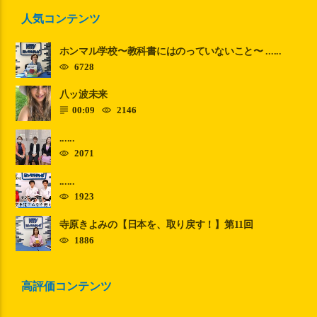
人気コンテンツ
ホンマル学校〜教科書にはのっていないこと〜 ......
6728
八ッ波未来
00:09
2146
......
2071
......
1923
寺原きよみの【日本を、取り戻す！】第11回
1886
高評価コンテンツ
スポーツ