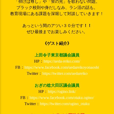
「仰げば尊し」や「蛍の光」を歌わない問題。
ブラック校則や身だしなみ、ラン活の話も。
教育現場にある課題を深堀して対談していきます！
あっという間のアツい３０分です
！！
ぜひ最後までお楽しみください。
《ゲスト紹介》
上田令子東京都議会議員
HP：
https://ueda-reiko.com/
FB：
https://www.facebook.com/uedareikoyonaoshi
Twitter：
https://twitter.com/uedareiko
おぎの稔大田区議会議員
HP：
https://ogino.link/
FB：
https://www.facebook.com/otaku.ogino/
Twitter：
https://twitter.com/ogino_otaku