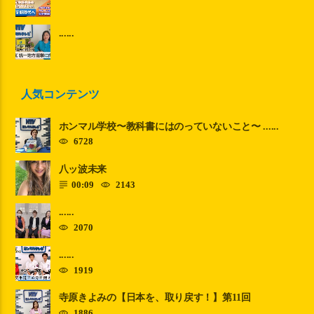
......
人気コンテンツ
ホンマル学校〜教科書にはのっていないこと〜 ......
6728
八ッ波未来
00:09
2143
......
2070
......
1919
寺原きよみの【日本を、取り戻す！】第11回
1886