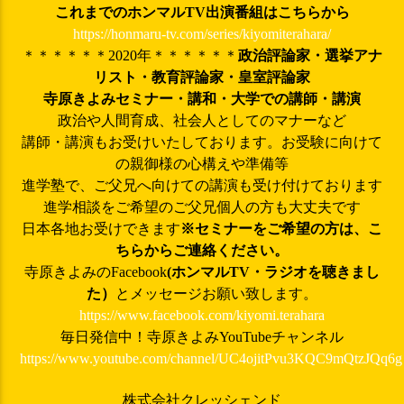
これまでのホンマルTV出演番組はこちらから
https://honmaru-tv.com/series/kiyomiterahara/
＊＊＊＊＊＊2020年＊＊＊＊＊＊
政治評論家・選挙アナ
リスト・教育評論家・皇室評論家
寺原きよみ
セミナー・講和・大学での講師・講演
政治や人間育成、社会人としてのマナーなど
講師・講演もお受けいたしております。お受験に向けて
の親御様の心構えや準備等
進学塾で、ご父兄へ向けての講演も受け付けております
進学相談をご希望のご父兄個人の方も大丈夫です
日本各地お受けできます
※セミナーをご希望の方は、こ
ちらからご連絡ください。
寺原きよみのFacebook
(ホンマルTV・ラジオを聴きまし
た）
とメッセージお願い致します。
https://www.facebook.com/kiyomi.terahara
毎日発信中！寺原きよみYouTubeチャンネル
https://www.youtube.com/channel/UC4ojitPvu3KQC9mQtzJQq6g
株式会社クレッシェンド