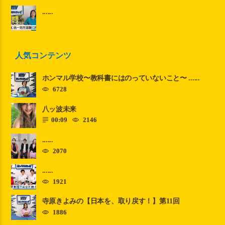
......
人気コンテンツ
ホンマル学校〜教科書にはのっていないこと〜 ......
6728
八ッ波未来
00:09
2146
......
2070
......
1921
寺原きよみの【日本を、取り戻す！】第11回
1886