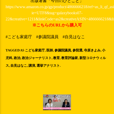
出版著書「今日のひとこと」
https://www.amazon.co.jp/gp/product/4866666218/ref=as_li_qf_asi
ie=UTF8&tag=galaxybooks07-
22&creative=1211&linkCode=as2&creativeASIN=4866666218&l
※こちらのURLから購入可
#こども家庭庁
#参議院議員 #自見はなこ
TAGGED AS
こども家庭庁
,
医師
,
参議院議員
,
参院選
,
寺原きよみ
,
小
児科
,
政治
,
政治ジャーナリスト
,
教育
,
教育評論家
,
新型コロナウィル
ス
,
自見はなこ
,
講演
,
選挙アナリスト
.