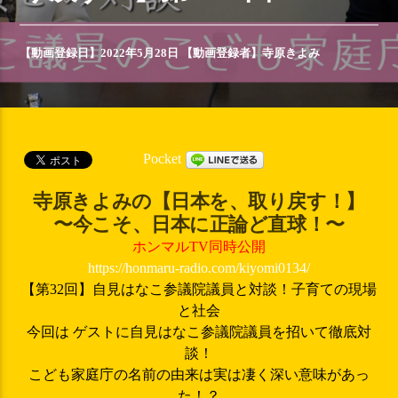
【動画登録日】2022年5月28日 【動画登録者】
寺原きよみ
Pocket
寺原きよみの【日本を、取り戻す！】
〜今こそ、日本に正論ど直球！〜
ホンマルTV同時公開
https://honmaru-radio.com/kiyomi0134/
【第32回】自見はなこ参議院議員と対談！子育ての現場
と社会
今回は ゲストに自見はなこ参議院議員を招いて徹底対
談！
こども家庭庁の名前の由来は実は凄く深い意味があっ
た！？