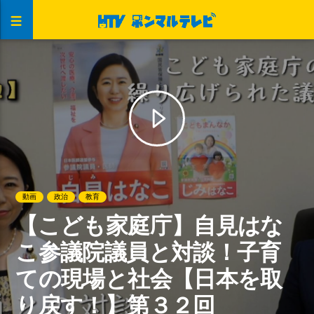
動画
政治
教育
【こども家庭庁】自見はな
こ参議院議員と対談！子育
ての現場と社会【日本を取
り戻す！】第３２回