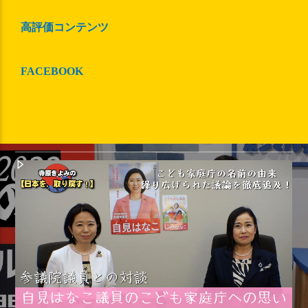
高評価コンテンツ
動画
FACEBOOK
【メタバース】について考える！【月刊
おぎの君】〜第三巻〜【おぎの稔
✖︎SUKANEKI】デジタルデバイドからく
る、今後の問題点。