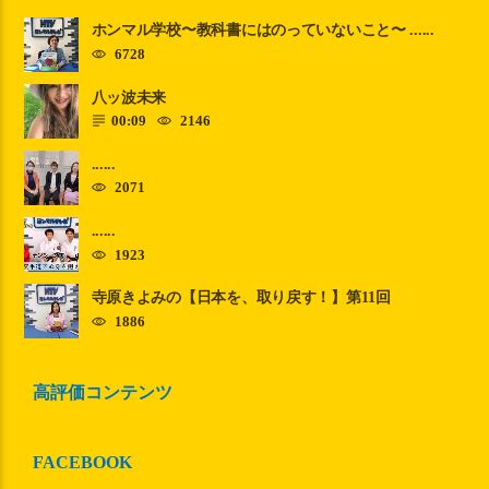
ホンマル学校〜教科書にはのっていないこと〜 ......
6728
八ッ波未来
00:09
2146
......
2071
......
1923
寺原きよみの【日本を、取り戻す！】第11回
1886
高評価コンテンツ
FACEBOOK