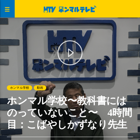
ホンマル学校
動画
ホンマル学校〜教科書には
のっていないこと〜 4時間
目：こばやしかずなり先生