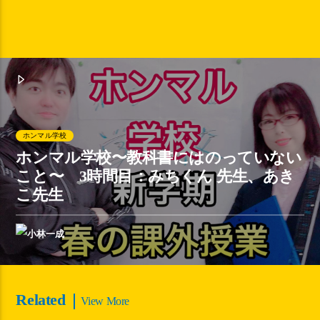
ホンマル学校
ホンマル学校〜教科書にはのっていない
こと〜 3時間目：みちくん 先生、あき
こ先生
Related
View More