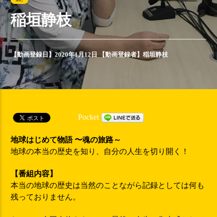
稲垣静枝
【動画登録日】2020年1月12日 【動画登録者】
稲垣静枝
Pocket
地球はじめて物語 〜魂の旅路～
地球の本当の歴史を知り、自分の人生を切り開く！
【番組内容】
本当の地球の歴史は当然のことながら記録としては何も
残っておりません。