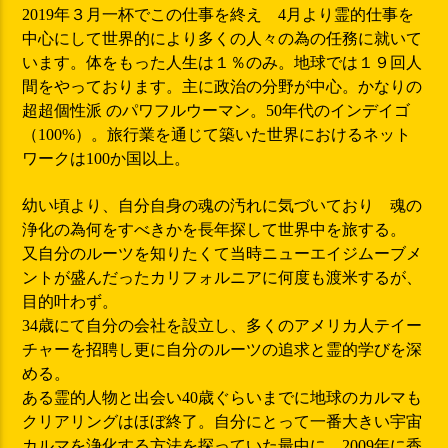
2019年３月一杯でこの仕事を終え 4月より霊的仕事を
中心にして世界的により多くの人々の為の任務に就いて
います。体をもった人生は１％のみ。地球では１９回人
間をやっております。主に政治の分野が中心。かなりの
超超個性派 のパワフルウーマン。50年代のインデイゴ
（100%）。旅行業を通じて築いた世界におけるネット
ワークは100か国以上。
幼い頃より、自分自身の魂の汚れに気づいており 魂の
浄化の為何をすべきかを長年探して世界中を旅する。
又自分のルーツを知りたくて当時ニューエイジムーブメ
ントが盛んだったカリフォルニアに何度も渡米するが、
目的叶わず。
34歳にて自分の会社を設立し、多くのアメリカ人テイー
チャーを招聘し更に自分のルーツの追求と霊的学びを深
める。
ある霊的人物と出会い40歳ぐらいまでに地球のカルマも
クリアリングはほぼ終了。自分にとって一番大きい宇宙
カルマを浄化する方法を探っていた最中に、2009年に香