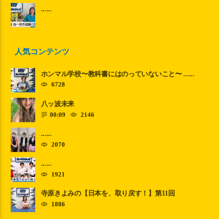
......
人気コンテンツ
ホンマル学校〜教科書にはのっていないこと〜 ......
6728
八ッ波未来
00:09
2146
......
2070
......
1921
寺原きよみの【日本を、取り戻す！】第11回
1886