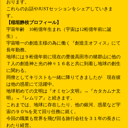
おります。
​これらのお話やJUSTセッションをシェアしていきま
す。
【稲垣静枝プロフィール】
宇宙年齢 10桁億年生まれ（宇宙は12桁億年前に誕
生）。
宇宙唯一の創造主様の為に働く『創造主オフィス』にて
長年勤務。
地球には９桁億年前に現在の豊後高田市の猪群山に他の
７人の創造神と光の神々１６名と共に到着し地球の創生
に関わる。
同僚としてキリストも一緒に降りてきましたが 現在彼
は他の惑星にて活躍中。
地球初めての文明は『オミセン文明』→『カタカムナ文
明』→『レムリア』と続きます。
これまでは、地球に存在したり、他の銀河、惑星など宇
宙の９０%を見て回り任務に就く。
今回の職業も世界を飛び回る旅行会社を３１年の長きに
わたり経営。