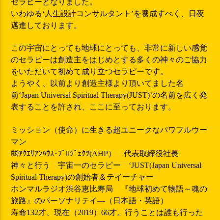
セラピーとなりました。
いわゆる‘人生設計コンサルタント’を養成すべく、日夜
邁進しております。
この宇宙にとっても地球にとっても、非常に新しい感覚
のセラピーは創造主をはじめとする多くの神々のご協力
をいただいて初めて成り立つセラピーです。
ようやく、以前より創造主様より頂いてました名
前‘Japan Universal Spiritual Therapy(JUST)’の名前を広く発
表することを許され、ここに至っております。
ミッション（使命）に生きる超ユニークなパワフルウー
マン
㈱ｱｸｴﾘｱﾝﾊｳｽ･ﾌﾟﾛｼﾞｪｸﾂ(AHP） 代表取締役社長
神々と行う 宇宙一のセラピー ‘JUST(Japan Universal
Spiritual Therapy)の創始者＆テイーチャー
ホンマルラジオ渋谷恵比寿局 『地球初めて物語～魂の
旅路』のパーソナリテイ―（日本語・英語）
寿命132才、現在（2019）66才。行うことは誰も行った