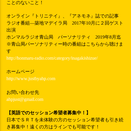
ことのないこと！
オンライン『トリニテイ』、『アネモネ』誌での記事
ラジオ番組―築地マデイラ局 2017年10月に２回ゲスト
出演
ホンマルラジオ青山局 パーソナリティ 2019年8月迄
※青山局パーソナリティー時の番組はこちらから聴けま
す
http://honmaru-radio.com/category/inagakishizue/
ホームページ
http://www.
justbyahp.com
お問い合わせ先
ahpjust@gmail.com
【英語でのセッション希望者募集中！】
日本でＳＲＴを未体験の方のセッション希望者も引き続
き募集中！遠くの方はラインでも可能です！