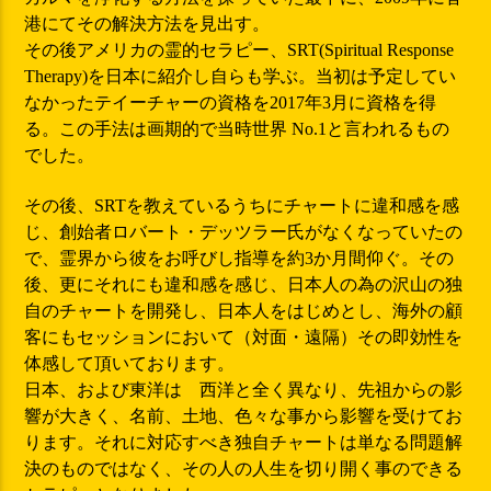
港にてその解決方法を見出す。
その後アメリカの霊的セラピー、SRT(Spiritual Response
Therapy)を日本に紹介し自らも学ぶ。当初は予定してい
なかったテイーチャーの資格を2017年3月に資格を得
る。この手法は画期的で当時世界 No.1と言われるもの
でした。
その後、SRTを教えているうちにチャートに違和感を感
じ、創始者ロバート・デッツラー氏がなくなっていたの
で、霊界から彼をお呼びし指導を約3か月間仰ぐ。その
後、更にそれにも違和感を感じ、日本人の為の沢山の独
自のチャートを開発し、日本人をはじめとし、海外の顧
客にもセッションにおいて（対面・遠隔）その即効性を
体感して頂いております。
日本、および東洋は 西洋と全く異なり、先祖からの影
響が大きく、名前、土地、色々な事から影響を受けてお
ります。それに対応すべき独自チャートは単なる問題解
決のものではなく、その人の人生を切り開く事のできる