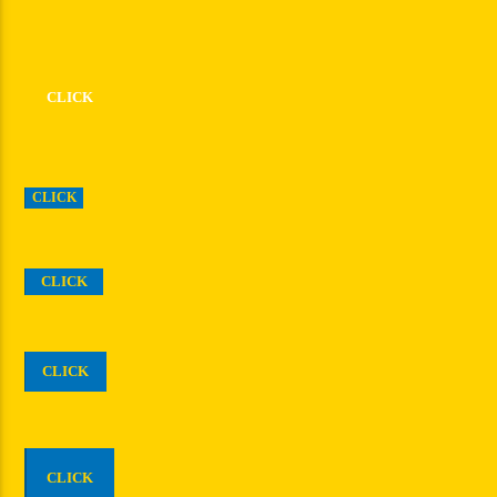
CLICK
CLICK
CLICK
CLICK
CLICK